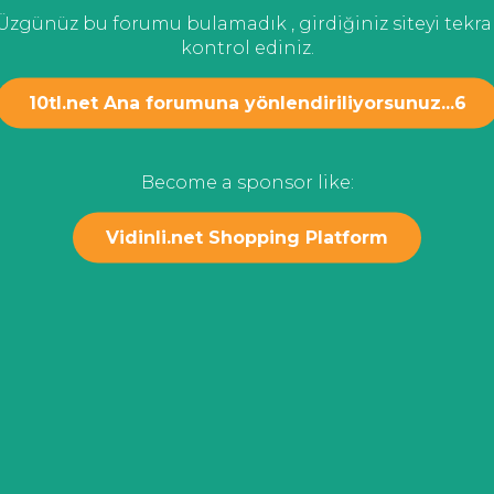
Üzgünüz bu forumu bulamadık , girdiğiniz siteyi tekra
kontrol ediniz.
10tl.net Ana forumuna yönlendiriliyorsunuz...
6
Become a sponsor like:
Vidinli.net Shopping Platform