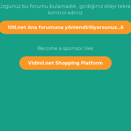
Üzgünüz bu forumu bulamadık , girdiğiniz siteyi tekra
kontrol ediniz.
10tl.net Ana forumuna yönlendiriliyorsunuz...
6
Become a sponsor like:
Vidinli.net Shopping Platform