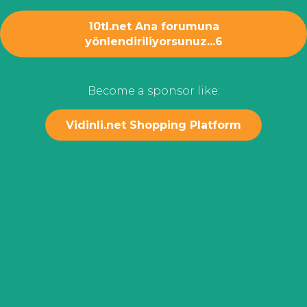
10tl.net Ana forumuna
yönlendiriliyorsunuz...
6
Become a sponsor like:
Vidinli.net Shopping Platform