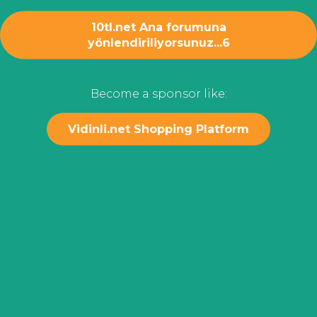
10tl.net Ana forumuna
yönlendiriliyorsunuz...
6
Become a sponsor like:
Vidinli.net Shopping Platform