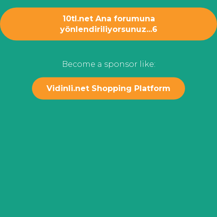
10tl.net Ana forumuna
yönlendiriliyorsunuz...
6
Become a sponsor like:
Vidinli.net Shopping Platform