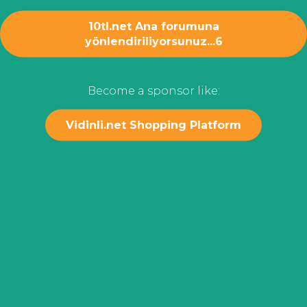
10tl.net Ana forumuna
yönlendiriliyorsunuz...
6
Become a sponsor like:
Vidinli.net Shopping Platform