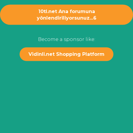
10tl.net Ana forumuna
yönlendiriliyorsunuz...
6
Become a sponsor like:
Vidinli.net Shopping Platform