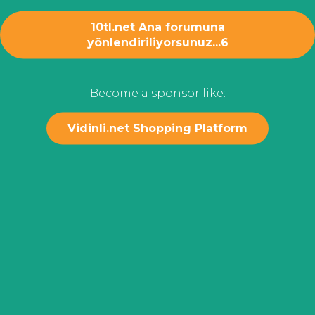
10tl.net Ana forumuna
yönlendiriliyorsunuz...
6
Become a sponsor like:
Vidinli.net Shopping Platform