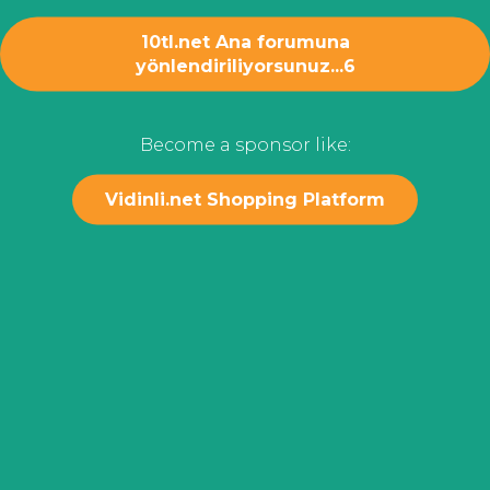
10tl.net Ana forumuna
yönlendiriliyorsunuz...
6
Become a sponsor like:
Vidinli.net Shopping Platform