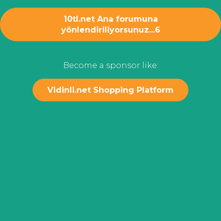
10tl.net Ana forumuna
yönlendiriliyorsunuz...
6
Become a sponsor like:
Vidinli.net Shopping Platform